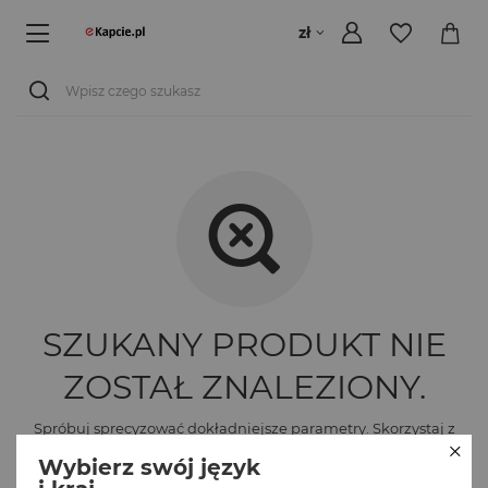
zł
SZUKANY PRODUKT NIE
ZOSTAŁ ZNALEZIONY.
Spróbuj sprecyzować dokładniejsze parametry. Skorzystaj z
wyszukiwarki zaawansowanej
.
Wybierz swój język