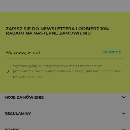
ZAPISZ SIĘ DO NEWSLETTERA I ODBIERZ 10%
RABATU NA NASTĘPNE ZAMÓWIENIE!
Zapisz się
Wpisz swój e-mail
Wyrażam zgodę na przesyłanie newslettera i związane z tym
przetwarzanie moich danych osobowych. Więcej informacji znajdziesz w
polityce prywatności.
MOJE ZAMÓWIENIE
REGULAMINY
POMOC