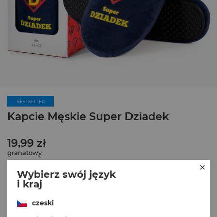
BESTSELLER
Kapcie Męskie Super Dziadek
19,99 zł
granatowy
Wybierz swój język
i kraj
czeski
Rozmiary