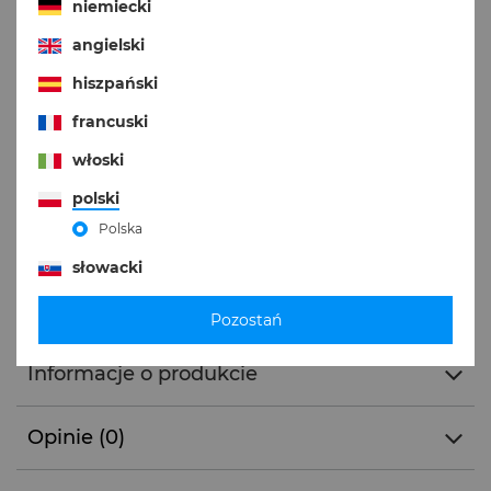
niemiecki
41–42
43–44
Tabela rozmiarów
angielski
hiszpański
francuski
DODAJ DO KOSZYKA
włoski
polski
Produkt dostępny w bardzo dużej ilości
Więcej
Polska
Darmowa dostawa
od
129,00 zł
Więcej
słowacki
Opis produktu
Pozostań
Informacje o produkcie
Opinie (0)