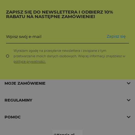
ZAPISZ SIĘ DO NEWSLETTERA I ODBIERZ 10%
RABATU NA NASTĘPNE ZAMÓWIENIE!
Zapisz się
Wpisz swój e-mail
Wyrażam zgodę na przesyłanie newslettera i związane z tym
przetwarzanie moich danych osobowych. Więcej informacji znajdziesz w
polityce prywatności.
MOJE ZAMÓWIENIE
REGULAMINY
POMOC