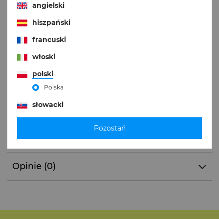
angielski
hiszpański
DODAJ DO KOSZYKA
francuski
włoski
Produkt dostępny w bardzo dużej ilości
Więcej
polski
Darmowa dostawa
od
129,00 zł
Więcej
Polska
słowacki
Opis produktu
Pozostań
Informacje o produkcie
Opinie (0)